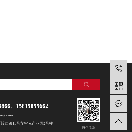
5866、15815855662
ing.com
岭西路15号艾密克产业园2号楼
微信联系